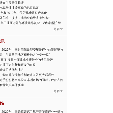
猪肉供需矛盾趋缓
汽车行业业绩驱动的估值修复
18年和2019年中美贸易摩擦跌宕起伏
外贸稳中提质，成为全球经济“新引擎”
19年工业面对外部环境错综复杂、内部转型升级
眉睫
更多>>
资讯
21-2027年中国矿用隔爆型变压器行业前景展望与
前景预测报告
委：引导贫困地区积极融入“一带一路”
三五”时期是全面建成小康社会的决胜阶段
企业可走创新和研发的道路
升级的迭代与演进
、华为等借助标准制定来争取更大话语权
对手纷纷将目光投向非洲市场的同时，欧舒丹如
定，难道就真的不怕丧失先机吗?
智能领域事件驱动
更多>>
报告
23-2029年中国磷霉素钙甲氧苄啶胶囊行业分析与