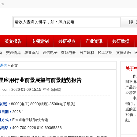
om
英文报告
专项定制
共研视点
产业资讯
共研数据
备
交通物流
农业食品
通信电子
数码电器
房产建材
轻工纺织
文体金融
通信
> 正文
关于
作为
中国卫星应用行业前景展望与前景趋势报告
问不懈
产品的
tion.com 2026-01-09 15:15 中企顾问网
经济发
中企
部门，
(元)：
8000(电子) 8000(纸质) 8500(电子纸质)
威的互
版日期：
2026-1
70份
付方式：
Email电子版/特快专递
献。
购电话：
400-700-9228 010-69365838