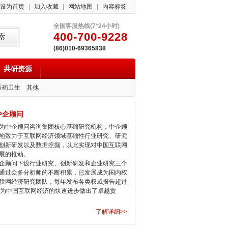
设为首页
|
加入收藏
|
网站地图
|
内容标签
全国客服热线(7*24小时)
400-700-9228
(86)010-69365838
共研资源
医药卫生
其他
中企顾问
中企顾问咨询集团核心基础研究机构，中企顾
地致力于互联网经济领域基础性行业研究、研究
创新研发以及数据挖掘，以此实现对中国互联网
展的推动。
顾问下设行业研究、创新研发和企业研究三个
通过众多分析师的不断积累，已发展成为国内权
联网经济研究团队，每年发布各类权威报告超过
，为中国互联网经济的快速进步做出了卓越贡
了解详细>>