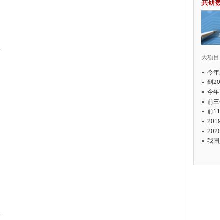
共研
析
大项目7
今年
国有
到2
经济
今年
元人
前三
以上
前1
个，
20
币，
20
我国
析