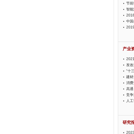
节前
智能
20
中国
20
迫在
产业
20
投资
发改
“十
建材
消费
高通
竞争
此淡
人工
研究
20