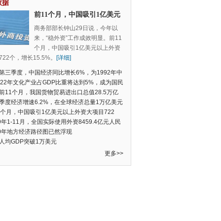
数据
前11个月，中国吸引1亿美元
以上外资大项目722个，增长
商务部部长钟山29日说，今年以
15.5%
来，“稳外资”工作成效明显。前11
个月，中国吸引1亿美元以上外资
22个，增长15.5%。
[详细]
第三季度，中国经济同比增长6%，为1992年中
季度数据以来的新低
022年文化产业占GDP比重将达到5%，成为国民
支柱产业
前11个月，我国货物贸易进出口总值28.5万亿
民币，比去年同期增长2.4%
季度经济增速6.2%，在全球经济总量1万亿美元
的经济体中增速最快
1个月，中国吸引1亿美元以上外资大项目722
增长15.5%
19年1-11月，全国实际使用外资8459.4亿元人民
同比增长6.0%
20年地方经济路径图已然浮现
人均GDP突破1万美元
更多>>