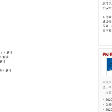
您可以
协议给
⒋付款
通过银
买款，
日内将
年）》解读
共研
划》解读
解读
规划》解读
率很大
值。毕
一定会
20
各种
20