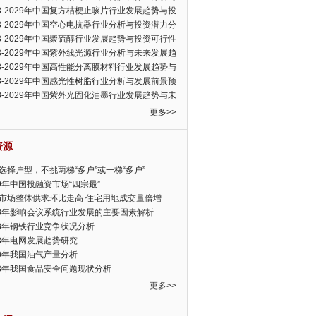
可行性报告
23-2029年中国复方桔梗止咳片行业发展趋势与投
力分析报告
23-2029年中国空心电抗器行业分析与投资潜力分
告
23-2029年中国聚硫醇行业发展趋势与投资可行性
23-2029年中国紫外线光源行业分析与未来发展趋
告
23-2029年中国高性能分离膜材料行业发展趋势与
前景预测报告
23-2029年中国感光性树脂行业分析与发展前景预
告
23-2029年中国紫外光固化油墨行业发展趋势与未
展趋势报告
更多>>
资源
选择户型，不挑两梯“多户”或一梯“多户”
19年中国投融资市场“四宗最”
市场整体供求环比走高 住宅用地成交量倍增
13年影响会议系统行业发展的主要因素解析
13年钢铁行业竞争状况分析
13年电网发展趋势研究
30年我国油气产量分析
13年我国食品安全问题现状分析
更多>>