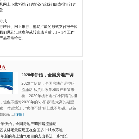
从网上下载“报告订购协议”或我们邮寄报告订购
您；
方式
行转账、网上银行、邮局汇款的形式支付报告购
我们见到汇款底单或转账底单后，1－3个工作
产品发送给您;
视点
2020年伊始，全国房地产调
控暗流涌动
2020年伊始，全国房地产调控暗
流涌动,从货币政策和调控政策来
看，2020年楼市走出“小阳春”的概
，但也不能对2020年的“小阳春”抱太高的期望
竟，时过境迁，“房住不炒”的红线不能碰。政策
鼓励长
…
[详细]
20年伊始，全国房地产调控暗流涌动
区块链场景应用正在全国多个城市落地
20年新的海上油气项目的支出将进一步增长