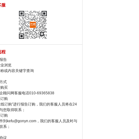
客服
流程
报告
行业浏览
名称或内容关键字查询
方式
话购买
顾问网客服电话010-69365838
线订购
在线订购”进行报告订购，我们的客服人员将在24
与您取得联系；
件订购
件到kefu@gonyn.com，我们的客服人员及时与
联系；
协议