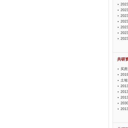
投资
20
资潜
20
析报
20
报告
20
势报
20
发展
20
测报
20
来发
共研
买房
20
土地
20
20
20
20
20