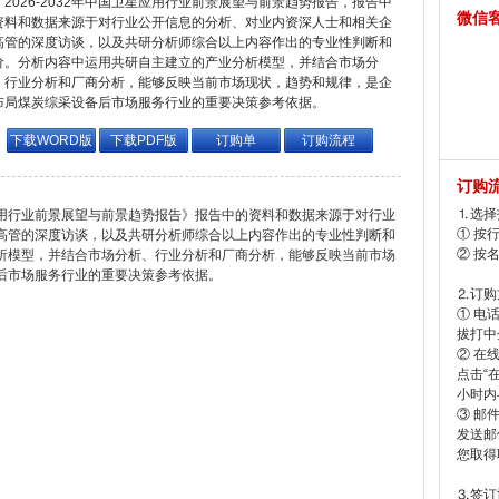
2026-2032年中国卫星应用行业前景展望与前景趋势报告，报告中
微信
资料和数据来源于对行业公开信息的分析、对业内资深人士和相关企
高管的深度访谈，以及共研分析师综合以上内容作出的专业性判断和
价。分析内容中运用共研自主建立的产业分析模型，并结合市场分
、行业分析和厂商分析，能够反映当前市场现状，趋势和规律，是企
布局煤炭综采设备后市场服务行业的重要决策参考依据。
下载WORD版
下载PDF版
订购单
订购流程
订购
⒈选择
星应用行业前景展望与前景趋势报告》报告中的资料和数据来源于对行业
① 按
高管的深度访谈，以及共研分析师综合以上内容作出的专业性判断和
② 按
析模型，并结合市场分析、行业分析和厂商分析，能够反映当前市场
后市场服务行业的重要决策参考依据。
⒉订购
① 电
拔打中企
② 在
点击“
小时内
③ 邮
发送邮
您取得
⒊签订