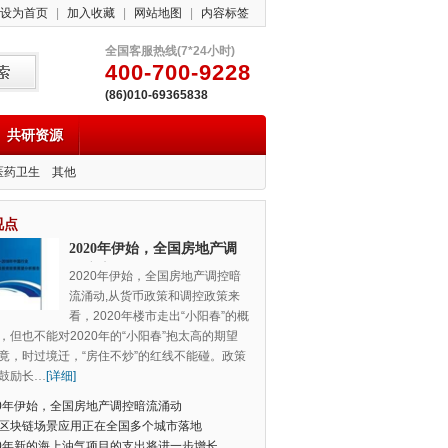
设为首页
|
加入收藏
|
网站地图
|
内容标签
全国客服热线(7*24小时)
400-700-9228
(86)010-69365838
共研资源
医药卫生
其他
视点
2020年伊始，全国房地产调
控暗流涌动
2020年伊始，全国房地产调控暗
流涌动,从货币政策和调控政策来
看，2020年楼市走出“小阳春”的概
，但也不能对2020年的“小阳春”抱太高的期望
竟，时过境迁，“房住不炒”的红线不能碰。政策
鼓励长
…
[详细]
20年伊始，全国房地产调控暗流涌动
区块链场景应用正在全国多个城市落地
20年新的海上油气项目的支出将进一步增长