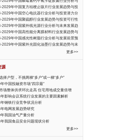
23-2029年中国磷霉素钙甲氧苄啶胶囊行业分析与
可行性报告
23-2029年中国复方桔梗止咳片行业发展趋势与投
力分析报告
23-2029年中国空心电抗器行业分析与投资潜力分
告
23-2029年中国聚硫醇行业发展趋势与投资可行性
23-2029年中国紫外线光源行业分析与未来发展趋
告
23-2029年中国高性能分离膜材料行业发展趋势与
前景预测报告
23-2029年中国感光性树脂行业分析与发展前景预
告
23-2029年中国紫外光固化油墨行业发展趋势与未
展趋势报告
更多>>
资源
选择户型，不挑两梯“多户”或一梯“多户”
19年中国投融资市场“四宗最”
市场整体供求环比走高 住宅用地成交量倍增
13年影响会议系统行业发展的主要因素解析
13年钢铁行业竞争状况分析
13年电网发展趋势研究
30年我国油气产量分析
13年我国食品安全问题现状分析
更多>>