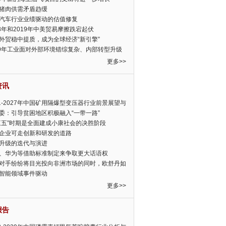
猪肉供需矛盾趋缓
汽车行业业绩驱动的估值修复
18年和2019年中美贸易摩擦跌宕起伏
外贸稳中提质，成为全球经济“新引擎”
19年工业面对外部环境错综复杂、内部转型升级
眉睫
更多>>
资讯
21-2027年中国矿用隔爆型变压器行业前景展望与
前景预测报告
委：引导贫困地区积极融入“一带一路”
三五”时期是全面建成小康社会的决胜阶段
企业可走创新和研发的道路
升级的迭代与演进
、华为等借助标准制定来争取更大话语权
对手纷纷将目光投向非洲市场的同时，欧舒丹如
定，难道就真的不怕丧失先机吗?
智能领域事件驱动
更多>>
报告