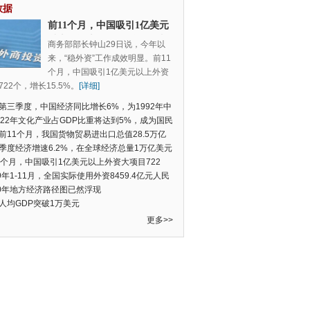
数据
前11个月，中国吸引1亿美元
以上外资大项目722个，增长
商务部部长钟山29日说，今年以
15.5%
来，“稳外资”工作成效明显。前11
个月，中国吸引1亿美元以上外资
22个，增长15.5%。
[详细]
第三季度，中国经济同比增长6%，为1992年中
季度数据以来的新低
022年文化产业占GDP比重将达到5%，成为国民
支柱产业
前11个月，我国货物贸易进出口总值28.5万亿
民币，比去年同期增长2.4%
季度经济增速6.2%，在全球经济总量1万亿美元
的经济体中增速最快
1个月，中国吸引1亿美元以上外资大项目722
增长15.5%
19年1-11月，全国实际使用外资8459.4亿元人民
同比增长6.0%
20年地方经济路径图已然浮现
人均GDP突破1万美元
更多>>