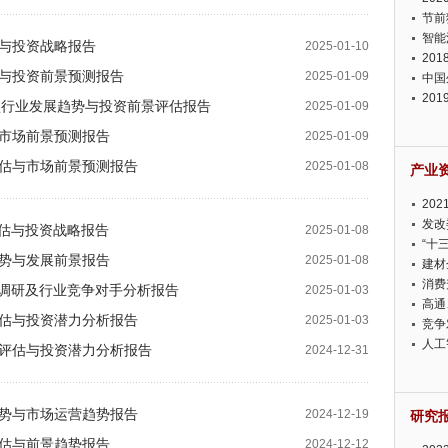
节前
智能
态势与投资战略报告
2025-01-10
20
趋势与投资前景预测报告
2025-01-09
中国
20
态硬盘行业发展趋势与投资前景评估报告
2025-01-09
迫在
析与市场前景预测报告
2025-01-09
度评估与市场前景预测报告
2025-01-08
产业
20
投资
发改
场评估与投资战略报告
2025-01-08
“十
展态势与发展前景报告
2025-01-08
建材
消费
全景调研及行业竞争对手分析报告
2025-01-03
高通
度评估与投资潜力分析报告
2025-01-03
竞争
此淡
人工
深度评估与投资潜力分析报告
2024-12-31
展态势与市场运营趋势报告
2024-12-19
研究
度评估与前景趋势报告
2024-12-12