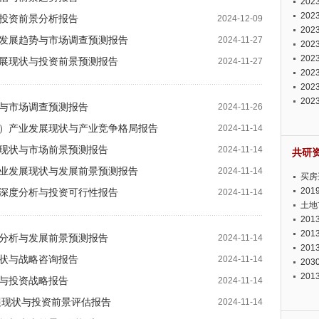
20
投资
20
析与投资前景分析报告
2024-12-09
资潜
20
行业发展趋势与市场调查预测报告
2024-11-27
析报
20
报告
20
业发展现状与投资前景预测报告
2024-11-27
势报
20
发展
20
测报
20
现状与市场调查预测报告
2024-11-26
来发
DAS）产业发展现状与产业竞争格局报告
2024-11-14
发展现状与市场前景预测报告
2024-11-14
共研
件产业发展现状与发展前景预测报告
2024-11-14
买房
20
市场深度分析与投资可行性报告
2024-11-14
土地
20
20
深度分析与发展前景预测报告
2024-11-14
20
展现状与战略咨询报告
2024-11-14
20
20
分析与投资战略报告
2024-11-14
业发展现状与投资前景评估报告
2024-11-14