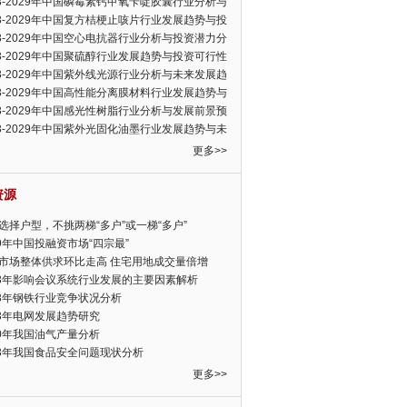
23-2029年中国磷霉素钙甲氧苄啶胶囊行业分析与
可行性报告
23-2029年中国复方桔梗止咳片行业发展趋势与投
力分析报告
23-2029年中国空心电抗器行业分析与投资潜力分
告
23-2029年中国聚硫醇行业发展趋势与投资可行性
23-2029年中国紫外线光源行业分析与未来发展趋
告
23-2029年中国高性能分离膜材料行业发展趋势与
前景预测报告
23-2029年中国感光性树脂行业分析与发展前景预
告
23-2029年中国紫外光固化油墨行业发展趋势与未
展趋势报告
更多>>
资源
选择户型，不挑两梯“多户”或一梯“多户”
19年中国投融资市场“四宗最”
市场整体供求环比走高 住宅用地成交量倍增
13年影响会议系统行业发展的主要因素解析
13年钢铁行业竞争状况分析
13年电网发展趋势研究
30年我国油气产量分析
13年我国食品安全问题现状分析
更多>>