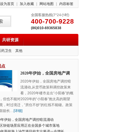
设为首页
|
加入收藏
|
网站地图
|
内容标签
全国客服热线(7*24小时)
400-700-9228
(86)010-69365838
共研资源
医药卫生
其他
视点
2020年伊始，全国房地产调
控暗流涌动
2020年伊始，全国房地产调控暗
流涌动,从货币政策和调控政策来
看，2020年楼市走出“小阳春”的概
，但也不能对2020年的“小阳春”抱太高的期望
竟，时过境迁，“房住不炒”的红线不能碰。政策
鼓励长
…
[详细]
20年伊始，全国房地产调控暗流涌动
区块链场景应用正在全国多个城市落地
20年新的海上油气项目的支出将进一步增长