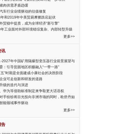
猪肉供需矛盾趋缓
汽车行业业绩驱动的估值修复
18年和2019年中美贸易摩擦跌宕起伏
外贸稳中提质，成为全球经济“新引擎”
19年工业面对外部环境错综复杂、内部转型升级
眉睫
更多>>
资讯
21-2027年中国矿用隔爆型变压器行业前景展望与
前景预测报告
委：引导贫困地区积极融入“一带一路”
三五”时期是全面建成小康社会的决胜阶段
企业可走创新和研发的道路
升级的迭代与演进
、华为等借助标准制定来争取更大话语权
对手纷纷将目光投向非洲市场的同时，欧舒丹如
定，难道就真的不怕丧失先机吗?
智能领域事件驱动
更多>>
报告