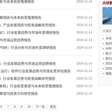
度分析与未来前景预测报告
2024-11-14
共研
业发展现状与未来前景预测报告
2024-11-14
SDS）产业发展现状与投资战略研究报告
2024-11-14
大项目7
（DNC）行业发展趋势与市场年度调研报告
2024-11-14
今年
分析与市场运营趋势报告
2024-11-14
国有
到2
统（PDM）行业分析与市场年度调研报告
2024-11-14
经济
今年
元人
前三
以上
前1
FMS）行业发展趋势与市场运营趋势报告
2024-11-14
个，
20
币，
20
维修、运行）软件行业发展趋势与市场全景评估报告
2024-11-14
我国
型机）行业发展态势与投资战略研究报告
2024-11-13
生计算机）行业前景展望与未来前景预测报告
2024-11-13
前景展望与投资方向研究报告
2024-11-13
6
7
8
9
10
下一页
尾页