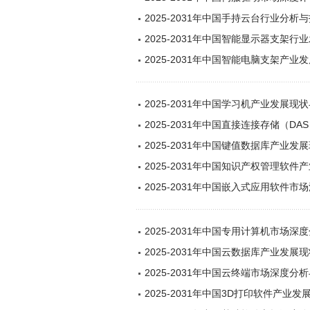
2025-2031年中国手持云台行业分
2025-2031年中国智能显示器支架
2025-2031年中国智能电脑支架产
2025-2031年中国学习机产业发展
2025-2031年中国直接连接存储（
2025-2031年中国键值数据库产业
2025-2031年中国知识产权管理软
2025-2031年中国嵌入式应用软件
2025-2031年中国专用计算机市场
2025-2031年中国云数据库产业发
2025-2031年中国云终端市场深度
2025-2031年中国3D打印软件产