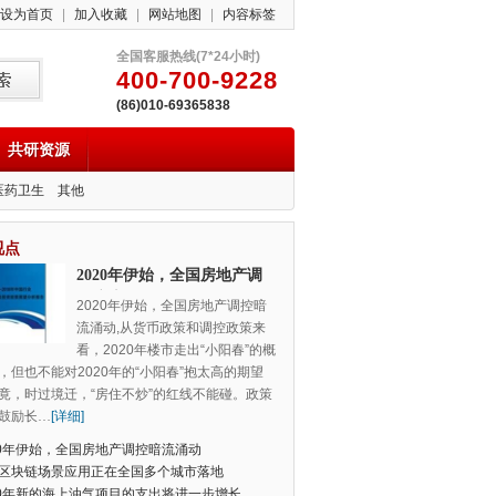
设为首页
|
加入收藏
|
网站地图
|
内容标签
全国客服热线(7*24小时)
400-700-9228
(86)010-69365838
共研资源
医药卫生
其他
视点
2020年伊始，全国房地产调
控暗流涌动
2020年伊始，全国房地产调控暗
流涌动,从货币政策和调控政策来
看，2020年楼市走出“小阳春”的概
，但也不能对2020年的“小阳春”抱太高的期望
竟，时过境迁，“房住不炒”的红线不能碰。政策
鼓励长
…
[详细]
20年伊始，全国房地产调控暗流涌动
区块链场景应用正在全国多个城市落地
20年新的海上油气项目的支出将进一步增长