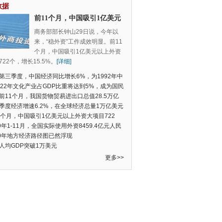
数据
前11个月，中国吸引1亿美元
以上外资大项目722个，增长
商务部部长钟山29日说，今年以
15.5%
来，“稳外资”工作成效明显。前11
个月，中国吸引1亿美元以上外资
22个，增长15.5%。
[详细]
第三季度，中国经济同比增长6%，为1992年中
季度数据以来的新低
022年文化产业占GDP比重将达到5%，成为国民
支柱产业
前11个月，我国货物贸易进出口总值28.5万亿
民币，比去年同期增长2.4%
季度经济增速6.2%，在全球经济总量1万亿美元
的经济体中增速最快
1个月，中国吸引1亿美元以上外资大项目722
增长15.5%
19年1-11月，全国实际使用外资8459.4亿元人民
同比增长6.0%
20年地方经济路径图已然浮现
人均GDP突破1万美元
更多>>