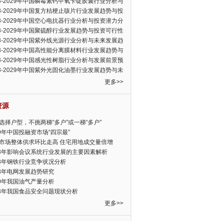
23-2029年中国磷霉素钙甲氧苄啶胶囊行业分析与
可行性报告
23-2029年中国复方桔梗止咳片行业发展趋势与投
力分析报告
23-2029年中国空心电抗器行业分析与投资潜力分
告
23-2029年中国聚硫醇行业发展趋势与投资可行性
23-2029年中国紫外线光源行业分析与未来发展趋
告
23-2029年中国高性能分离膜材料行业发展趋势与
前景预测报告
23-2029年中国感光性树脂行业分析与发展前景预
告
23-2029年中国紫外光固化油墨行业发展趋势与未
展趋势报告
更多>>
资源
选择户型，不挑两梯“多户”或一梯“多户”
19年中国投融资市场“四宗最”
市场整体供求环比走高 住宅用地成交量倍增
13年影响会议系统行业发展的主要因素解析
13年钢铁行业竞争状况分析
13年电网发展趋势研究
30年我国油气产量分析
13年我国食品安全问题现状分析
更多>>