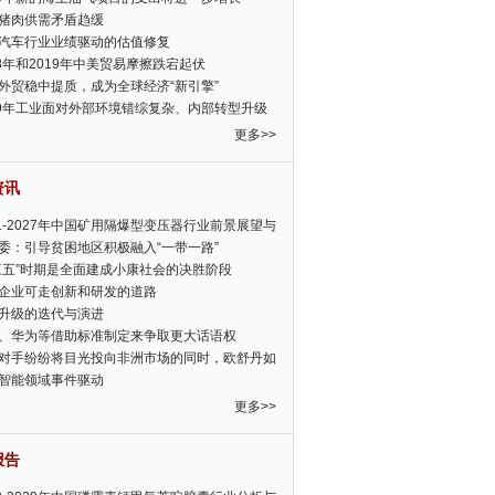
猪肉供需矛盾趋缓
汽车行业业绩驱动的估值修复
18年和2019年中美贸易摩擦跌宕起伏
外贸稳中提质，成为全球经济“新引擎”
19年工业面对外部环境错综复杂、内部转型升级
眉睫
更多>>
资讯
21-2027年中国矿用隔爆型变压器行业前景展望与
前景预测报告
委：引导贫困地区积极融入“一带一路”
三五”时期是全面建成小康社会的决胜阶段
企业可走创新和研发的道路
升级的迭代与演进
、华为等借助标准制定来争取更大话语权
对手纷纷将目光投向非洲市场的同时，欧舒丹如
定，难道就真的不怕丧失先机吗?
智能领域事件驱动
更多>>
报告