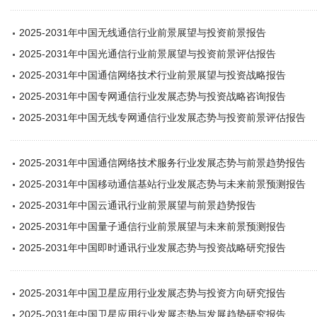
2025-2031年中国无线通信行业前景展望与投资前景报告
2025-2031年中国光通信行业前景展望与投资前景评估报告
2025-2031年中国通信网络技术行业前景展望与投资战略报告
2025-2031年中国专网通信行业发展态势与投资战略咨询报告
2025-2031年中国无线专网通信行业发展态势与投资前景评估报告
2025-2031年中国通信网络技术服务行业发展态势与前景趋势报告
2025-2031年中国移动通信基站行业发展态势与未来前景预测报告
2025-2031年中国云通讯行业前景展望与前景趋势报告
2025-2031年中国量子通信行业前景展望与未来前景预测报告
2025-2031年中国即时通讯行业发展态势与投资战略研究报告
2025-2031年中国卫星应用行业发展态势与投资方向研究报告
2025-2031年中国卫星应用行业发展态势与发展趋势研究报告