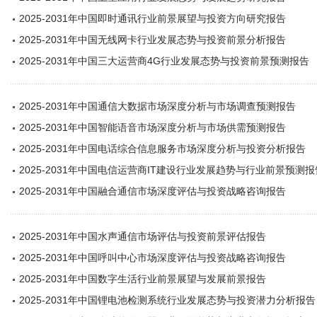
2025-2031年中国即时通讯行业前景展望与投资方向研究报告
2025-2031年中国无线网卡行业发展态势与投资前景分析报告
2025-2031年中国三大运营商4G行业发展态势与投资前景预测报告
2025-2031年中国通信大数据市场深度分析与市场调查预测报告
2025-2031年中国智能语音市场深度分析与市场供需预测报告
2025-2031年中国电话综合信息服务市场深度分析与投资分析报告
2025-2031年中国电信运营商IT建设行业发展趋势与行业前景预测报
2025-2031年中国融合通信市场深度评估与投资战略咨询报告
2025-2031年中国水声通信市场评估与投资前景评估报告
2025-2031年中国呼叫中心市场深度评估与投资战略咨询报告
2025-2031年中国数字生活行业前景展望与发展前景报告
2025-2031年中国锂电池检测系统行业发展态势与投资潜力分析报告