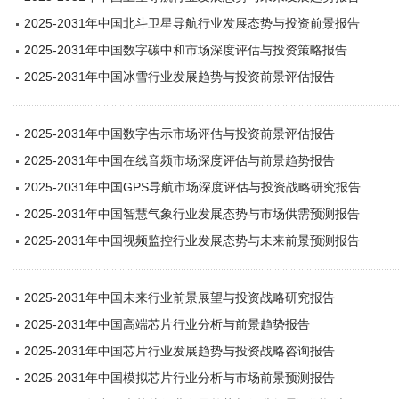
2025-2031年中国北斗卫星导航行业发展态势与投资前景报告
2025-2031年中国数字碳中和市场深度评估与投资策略报告
2025-2031年中国冰雪行业发展趋势与投资前景评估报告
2025-2031年中国数字告示市场评估与投资前景评估报告
2025-2031年中国在线音频市场深度评估与前景趋势报告
2025-2031年中国GPS导航市场深度评估与投资战略研究报告
2025-2031年中国智慧气象行业发展态势与市场供需预测报告
2025-2031年中国视频监控行业发展态势与未来前景预测报告
2025-2031年中国未来行业前景展望与投资战略研究报告
2025-2031年中国高端芯片行业分析与前景趋势报告
2025-2031年中国芯片行业发展趋势与投资战略咨询报告
2025-2031年中国模拟芯片行业分析与市场前景预测报告