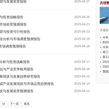
景展望与发展前景报告
2025-04-27
共研
趋势与投资战略报告
2025-04-26
估与市场前景预测报告
2025-04-23
大项目7
景展望与投资可行性报告
2025-04-23
今年
）行业分析与市场调查预测报告
2025-04-19
国有
到2
析与市场调查预测报告
2025-04-18
经济
今年
元人
前三
以上
前1
深度分析与投资战略报告
2025-04-17
个，
20
币，
20
场评估与产业竞争格局报告
2025-04-16
我国
业发展现状与发展趋势研究报告
2025-04-15
统集成产业发展现状与市场运营趋势报告
2025-04-14
展现状与发展前景预测报告
2025-04-14
10
下一页
尾页