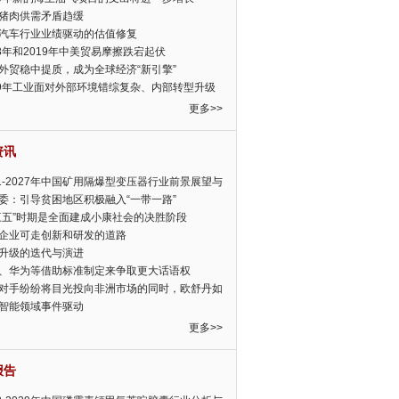
猪肉供需矛盾趋缓
汽车行业业绩驱动的估值修复
18年和2019年中美贸易摩擦跌宕起伏
外贸稳中提质，成为全球经济“新引擎”
19年工业面对外部环境错综复杂、内部转型升级
眉睫
更多>>
资讯
21-2027年中国矿用隔爆型变压器行业前景展望与
前景预测报告
委：引导贫困地区积极融入“一带一路”
三五”时期是全面建成小康社会的决胜阶段
企业可走创新和研发的道路
升级的迭代与演进
、华为等借助标准制定来争取更大话语权
对手纷纷将目光投向非洲市场的同时，欧舒丹如
定，难道就真的不怕丧失先机吗?
智能领域事件驱动
更多>>
报告