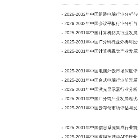
2026-2032年中国组装电脑行业分
2026-2032年中国会议平板行业分
2025-2031年中国计算机仿真行业
2025-2031年中国IT分销行业分析
2025-2031年中国计算机视觉产业
2025-2031年中国电脑外设市场深
2025-2031年中国台式电脑行业前
2025-2031年中国激光显示器行业
2025-2031年中国IT分销产业发展
2025-2031年中国云存储市场评估
2025-2031年中国信息系统集成行
2025-2031年中国求职招聘类APP