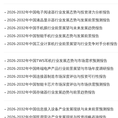
2026-2032年中国电子阅读器行业发展态势与投资潜力分析报告
2026-2032年中国液晶显示器行业发展态势与发展前景预测报告
2026-2032年中国手机膜行业前景展望与未来发展趋势报告
2026-2032年中国智能手机行业发展态势与发展前景报告
2026-2032年中国工业计算机行业前景展望与行业竞争对手分析报告
2026-2032年中国TWS耳机行业发展态势与市场需求预测报告
2026-2032年中国终端电声产品行业前景展望与市场年度调研报告
2026-2032年中国连接器制造市场深度评估与投资可行性报告
2026-2032年中国智能卡芯片市场深度评估与市场供需预测报告
2026-2032年中国存储器行业发展趋势与前景趋势报告
2026-2032年中国信息接入设备产业发展现状与未来前景预测报告
2026-2032年中国民用雷达产业发展现状与投资战略咨询报告